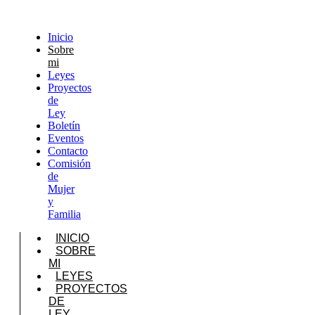
Inicio
Sobre
mi
Leyes
Proyectos
de
Ley
Boletín
Eventos
Contacto
Comisión
de
Mujer
y
Familia
INICIO
SOBRE
MI
LEYES
PROYECTOS
DE
LEY