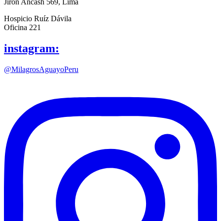
Jiron Ancash 569, Lima
Hospicio Ruíz Dávila
Oficina 221
instagram:
@MilagrosAguayoPeru