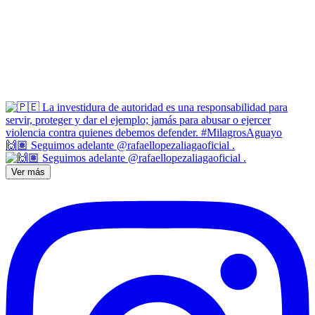
🙌🏽 Seguimos adelante @rafaellopezaliagaoficial .
Ver más